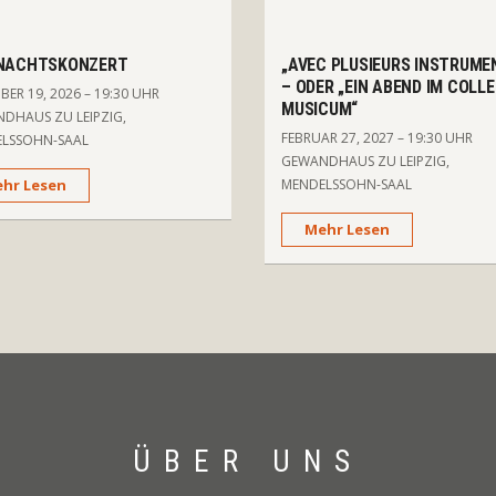
NACHTSKONZERT
„AVEC PLUSIEURS INSTRUME
– ODER „EIN ABEND IM COLL
ER 19, 2026 – 19:30 UHR
MUSICUM“
DHAUS ZU LEIPZIG,
FEBRUAR 27, 2027 – 19:30 UHR
LSSOHN-SAAL
GEWANDHAUS ZU LEIPZIG,
hr Lesen
MENDELSSOHN-SAAL
Mehr Lesen
ÜBER UNS