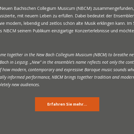
 Neuen Bachischen Collegium Musicum (NBCM) zusammengefunden, um 
izierte, mit neuem Leben zu erfüllen. Dabei bedeutet der Ensemblenam
wie modern, lebendig und zeitlos schön alte Musik erklingen kann. Im
 das NBCM seinem Publikum einzigartige Konzerterlebnisse und möchte
e together in the New Bach Collegium Musicum (NBCM) to breathe new l
ch in Leipzig. „New” in the ensemble’s name reflects not only the contin
n of how modern, contemporary and expressive Baroque music sounds w
cally informed performance, NBCM brings together tradition and moderni
letely new audiences.
Erfahren Sie mehr…